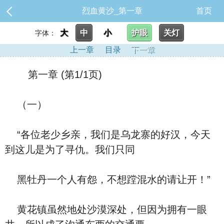
烈血黄沙_第一章
首页
大
中
小
护眼
关灯
字体：
上一章
目录
下一章
第一章 (第1/1页)
（一）
“各位老少乡亲，我们是乌龙寨的好汉，今天
到这儿是为了寻仇。我们只同
黑牡丹一个人有怨，不想蹚混水的请让开！”
黄花镇虽然地处沙漠深处，但因为拥有一眼