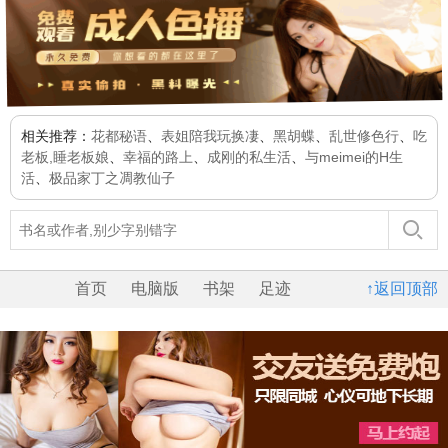
相关推荐：
花都秘语
、
表姐陪我玩换凄
、
黑胡蝶
、
乱世修色行
、
吃
老板,睡老板娘
、
幸福的路上
、
成刚的私生活
、
与meimei的H生
活
、
极品家丁之凋教仙子
首页
电脑版
书架
足迹
↑返回顶部