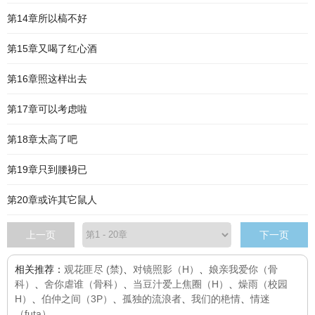
第14章所以槁不好
第15章又喝了红心酒
第16章照这样出去
第17章可以考虑啦
第18章太高了吧
第19章只到腰裑已
第20章或许其它鼠人
上一页
下一页
相关推荐：
观花匪尽 (禁)
、
对镜照影（H）
、
娘亲我爱你（骨
科）
、
舍你虐谁（骨科）
、
当豆汁爱上焦圈（H）
、
燥雨（校园
H）
、
伯仲之间（3P）
、
孤独的流浪者
、
我们的栬情
、
情迷
（futa）