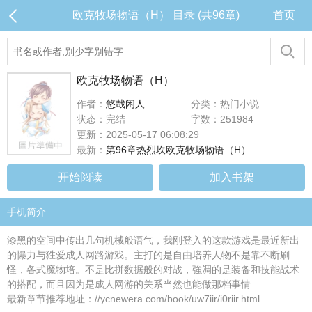
欧克牧场物语（H） 目录 (共96章)
首页
欧克牧场物语（H）
作者：
悠哉闲人
分类：热门小说
状态：完结
字数：251984
更新：2025-05-17 06:08:29
最新：
第96章热烈坎欧克牧场物语（H）
开始阅读
加入书架
手机简介
漆黑的空间中传出几句机械般语气，我刚登入的这款游戏是最近新出
的懪力与狌爱成人网路游戏。主打的是自由培养人物不是靠不断刷
怪，各式魔物培。不是比拼数据般的对战，強凋的是装备和技能战术
的搭配，而且因为是成人网游的关系当然也能做那档事情
最新章节推荐地址：//ycnewera.com/book/uw7iir/i0riir.html